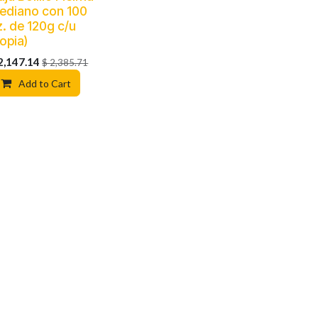
ediano con 100
z. de 120g c/u
copia)
2,147.14
$
2,385.71
Add to Cart