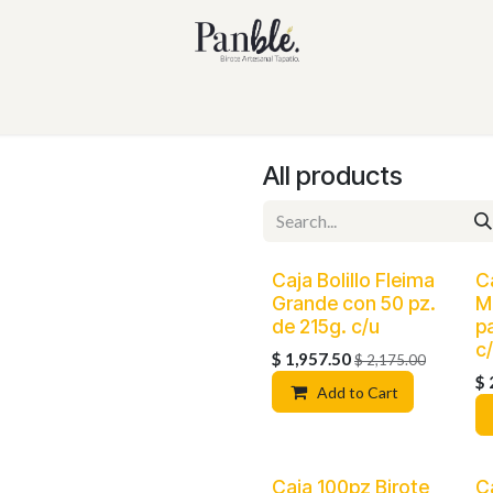
All products
Caja Bolillo Fleima
C
Grande con 50 pz.
M
de 215g. c/u
p
c
$
1,957.50
$
2,175.00
$
Add to Cart
Caja 100pz Birote
Ca