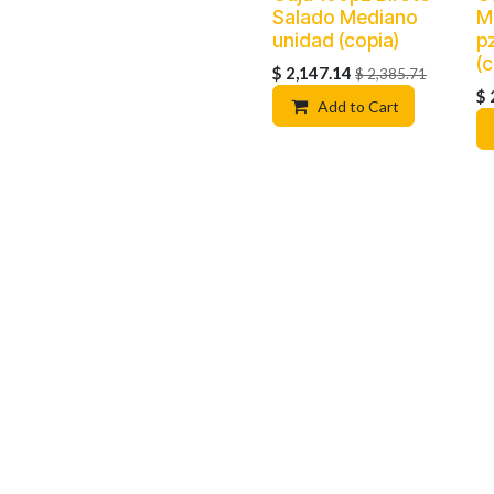
Salado Mediano
M
unidad (copia)
p
(
$
2,147.14
$
2,385.71
$
Add to Cart