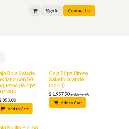
Sign in
Contact Us
aja Bola Salado
Caja 50pz Birote
ediano con 50
Salado Grande
aquetes de 2 pz.
(copia)
/u 240g.
$
1,957.50
$
2,175.00
2,050.00
Add to Cart
Add to Cart
ja Bolillo Fleima